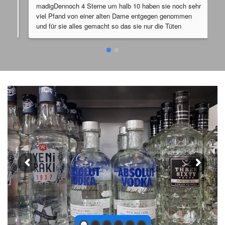
madigDennoch 4 Sterne um halb 10 haben sie noch sehr 
viel Pfand von einer alten Dame entgegen genommen 
und für sie alles gemacht so das sie nur die Tüten 
hinstellen mussteDer Laden hat zwar viele schlechte 
Bewertungen aber die Leute dort haben ein Herz für 
Bedürftige und das haben wir leider viel zu wenig vor 
allem hier in Deutschland hier werden Obdachlose oft 
einfach nur schlecht behandelt und die Leute schauen 
von oben auf sie herabDaher  4 Sterne