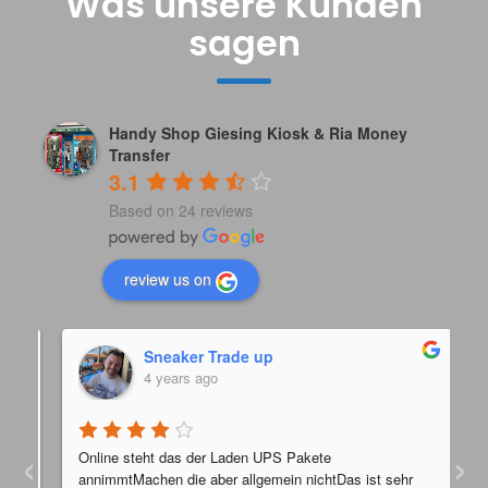
Was unsere Kunden
sagen
Handy Shop Giesing Kiosk & Ria Money
Transfer
3.1
Based on 24 reviews
review us on
Sneaker Trade up
4 years ago
‹
›
Online steht das der Laden UPS Pakete 
annimmtMachen die aber allgemein nichtDas ist sehr 